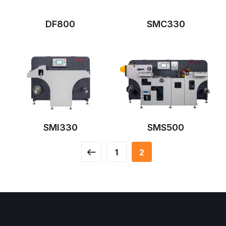
DF800
SMC330
SMI330
SMS500
1
2